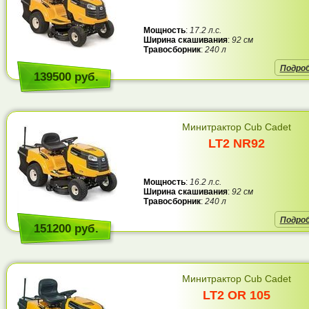
Мощность
:
17.2 л.с.
Ширина скашивания
:
92 см
Травосборник
:
240 л
Подро
139500 руб.
Минитрактор Cub Cadet
LT2 NR92
Мощность
:
16.2 л.с.
Ширина скашивания
:
92 см
Травосборник
:
240 л
Подро
151200 руб.
Минитрактор Cub Cadet
LT2 OR 105