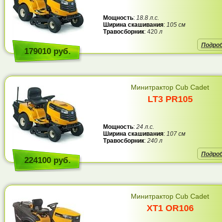
Мощность
:
18.8 л.с.
Ширина скашивания
:
105 см
Травосборник
: 420
л
Подро
179010 руб.
Минитрактор Cub Cadet
LT3 PR105
Мощность
:
24 л.с.
Ширина скашивания
:
107 см
Травосборник
:
240 л
Подро
224100 руб.
Минитрактор Cub Cadet
XT1 OR106