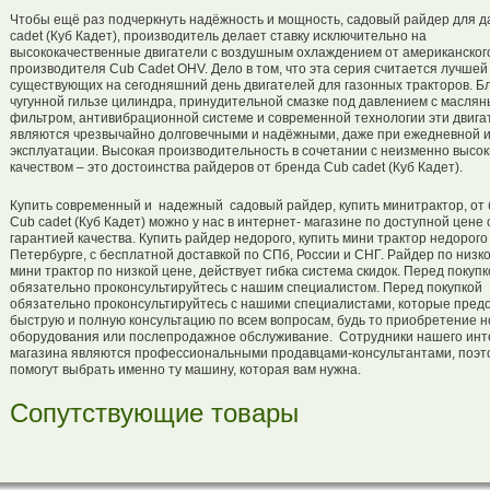
Чтобы ещё раз подчеркнуть надёжность и мощность, садовый райдер для д
cadet (Куб Кадет), производитель делает ставку исключительно на
высококачественные двигатели с воздушным охлаждением от американског
производителя Cub Cadet OHV. Дело в том, что эта серия считается лучшей
существующих на сегодняшний день двигателей для газонных тракторов. Б
чугунной гильзе цилиндра, принудительной смазке под давлением с масля
фильтром, антивибрационной системе и современной технологии эти двига
являются чрезвычайно долговечными и надёжными, даже при ежедневной и
эксплуатации. Высокая производительность в сочетании с неизменно высо
качеством – это достоинства райдеров от бренда Сub cadet (Куб Кадет).
Купить современный и надежный садовый райдер, купить минитрактор, от
Сub cadet (Куб Кадет) можно у нас в интернет- магазине по доступной цене 
гарантией качества. Купить райдер недорого, купить мини трактор недорого 
Петербурге, с бесплатной доставкой по СПб, России и СНГ. Райдер по низко
мини трактор по низкой цене, действует гибка система скидок. Перед покупк
обязательно проконсультируйтесь с нашим специалистом. Перед покупкой
обязательно проконсультируйтесь с нашими специалистами, которые пред
быструю и полную консультацию по всем вопросам, будь то приобретение н
оборудования или послепродажное обслуживание. Сотрудники нашего инт
магазина являются профессиональными продавцами-консультантами, поэт
помогут выбрать именно ту машину, которая вам нужна.
Сопутствующие товары