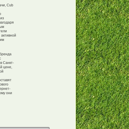
ачи, Сub
о
 из
лагодаря
ным
тели
 активной
ким
 бренда
с
в Санкт-
й цене,
ой
оставят
ового
ернет-
ому они