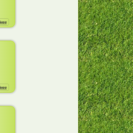
бнее
бнее