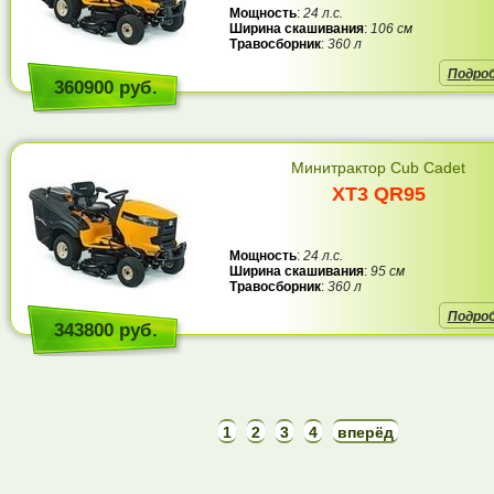
Мощность
:
24 л.с.
Ширина скашивания
:
106 см
Травосборник
:
360 л
Подро
360900 руб.
Минитрактор Cub Cadet
XT3 QR95
Мощность
:
24 л.с.
Ширина скашивания
:
95 см
Травосборник
:
360 л
Подро
343800 руб.
1
2
3
4
вперёд