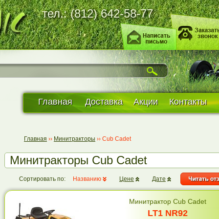
тел.: (812) 642-58-77
Главная
Доставка
Акции
Контакты
Главная
››
Минитракторы
››
Cub Cadet
Минитракторы Cub Cadet
Сортировать по:
Названию
Цене
Дате
Минитрактор Cub Cadet
LT1 NR92