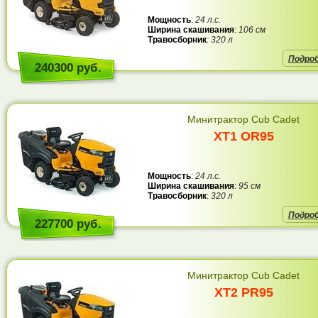
Мощность
:
24 л.с.
Ширина скашивания
:
106 см
Травосборник
: 320 л
Подро
240300 руб.
Минитрактор Cub Cadet
XT1 OR95
Мощность
:
24 л.с.
Ширина скашивания
:
95 см
Травосборник
:
320 л
Подро
227700 руб.
Минитрактор Cub Cadet
XT2 PR95