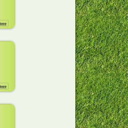
бнее
бнее