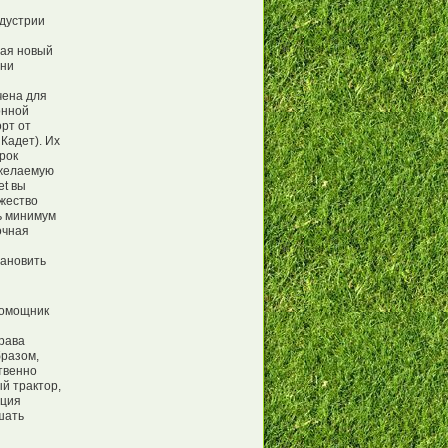
ндустрии
вая новый
ини
чена для
онной
рт от
Кадет). Их
рок
 желаемую
et вы
жество
ь минимум
очная
тановить
помощник
рава
бразом,
твенно
й трактор,
ация
шать