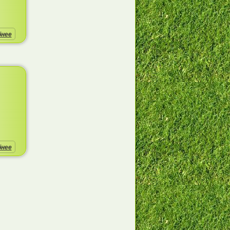
бнее
бнее