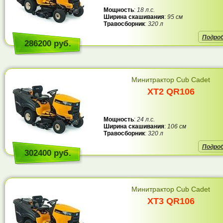
Мощность
:
18 л.с.
Ширина скашивания
:
95 см
Травосборник
:
320 л
Подро
286200 руб.
Минитрактор Cub Cadet
XT2 QR106
Мощность
:
24 л.с.
Ширина скашивания
:
106 см
Травосборник
:
320 л
Подро
302400 руб.
Минитрактор Cub Cadet
XT3 QR106