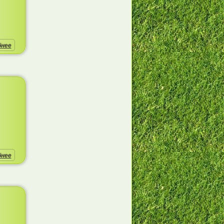
бнее
бнее