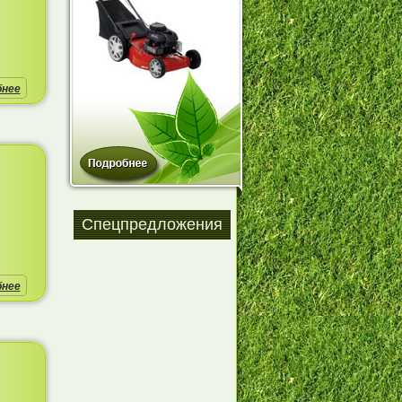
бнее
Спецпредложения
бнее