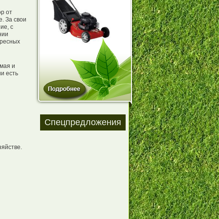
р от
. За свои
ие, с
нии
ересных
мая и
и есть
Спецпредложения
зяйстве.