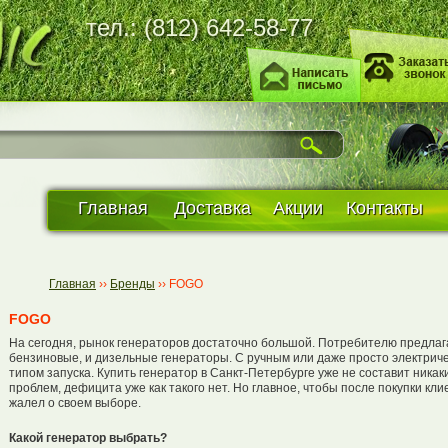
тел.: (812) 642-58-77
Главная
Доставка
Акции
Контакты
Главная
››
Бренды
››
FOGO
FOGO
На сегодня, рынок генераторов достаточно большой. Потребителю предлаг
бензиновые, и дизельные генераторы. С ручным или даже просто электрич
типом запуска. Купить генератор в Санкт-Петербурге уже не составит никак
проблем, дефицита уже как такого нет. Но главное, чтобы после покупки кли
жалел о своем выборе.
Какой генератор выбрать?