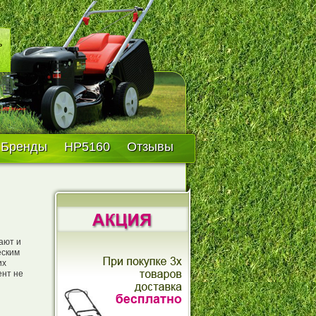
Бренды
HP5160
Отзывы
ают и
еским
их
ент не