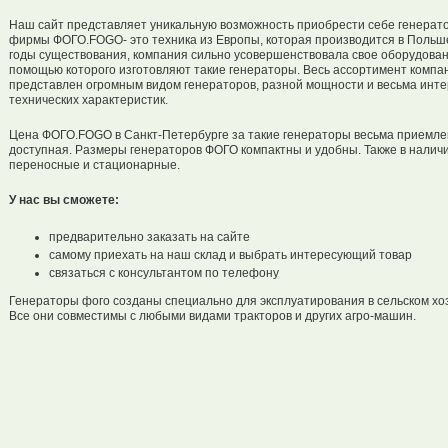
Наш сайт представляет уникальную возможность приобрести себе генерато
фирмы ФОГО.FOGO- это техника из Европы, которая производится в Польше
годы существования, компания сильно усовершенствовала свое оборудован
помощью которого изготовляют такие генераторы. Весь ассортимент компа
представлен огромным видом генераторов, разной мощности и весьма инт
технических характеристик.
Цена ФОГО.FOGO в Санкт-Петербурге за такие генераторы весьма приемле
доступная. Размеры генераторов ФОГО компактны и удобны. Также в наличи
переносные и стационарные.
У нас вы сможете:
предварительно заказать на сайте
самому приехать на наш склад и выбрать интересующий товар
связаться с консультантом по телефону
Генераторы фого созданы специально для эксплуатирования в сельском хо
Все они совместимы с любыми видами тракторов и других агро-машин.