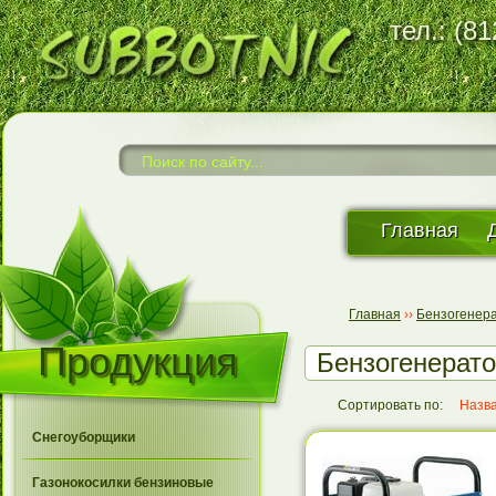
тел.: (8
Главная
Главная
››
Бензогенер
Продукция
Бензогенера
Сортировать по:
Назв
Снегоуборщики
Газонокосилки бензиновые