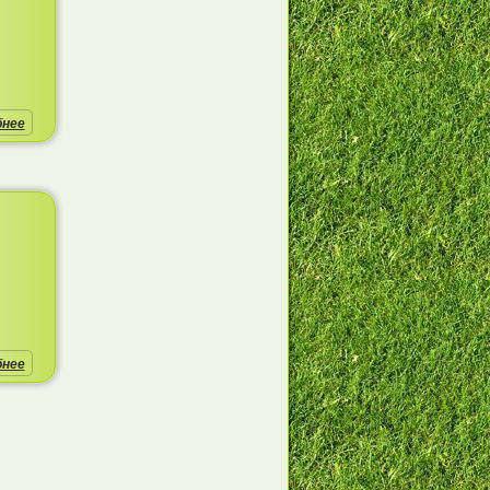
бнее
бнее