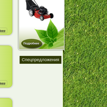
бнее
Спецпредложения
бнее