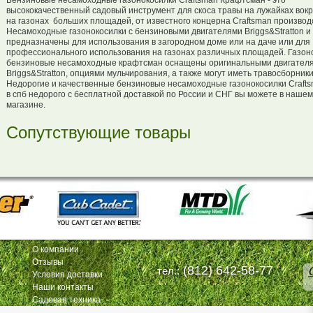
Бензиновые несамоходные газонокосилки Craftsman Крафтсман - это
высококачественный садовый инструмент для скоса травы на лужайках вокр
на газонах больших площадей, от известного концерна Craftsman произво
Несамоходные газонокосилки с бензиновыми двигателями Briggs&Stratton и 
предназначены для использования в загородном доме или на даче или для
профессионального использования на газонах различных площадей. Газон
бензиновые несамоходные крафтсман оснащены оригинальными двигателям
Briggs&Stratton, опциями мульчирования, а также могут иметь травосборники
Недорогие и качественные бензиновые несамоходные газонокосилки Crafts
в спб недорого с бесплатной доставкой по России и СНГ вы можете в нашем
магазине.
Сопутствующие товары
О компании
Отзывы
(812) 642-58-77
тел.:
Условия доставки
Наши контакты
Садовая техника