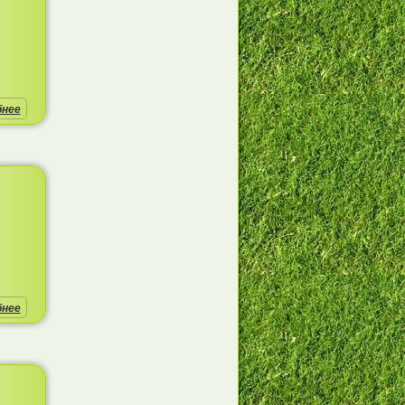
бнее
бнее