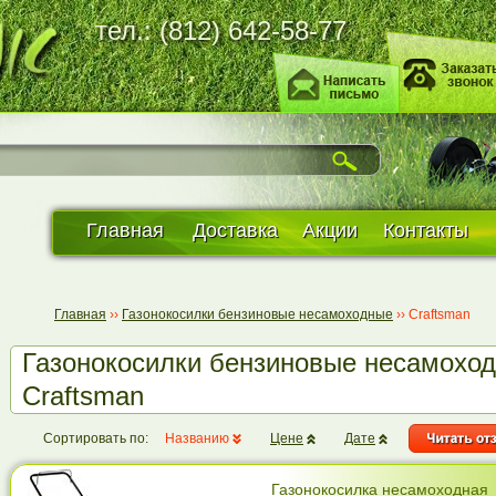
тел.: (812) 642-58-77
Главная
Доставка
Акции
Контакты
Главная
››
Газонокосилки бензиновые несамоходные
››
Craftsman
Газонокосилки бензиновые несамохо
Craftsman
Сортировать по:
Названию
Цене
Дате
Газонокосилка несамоходная