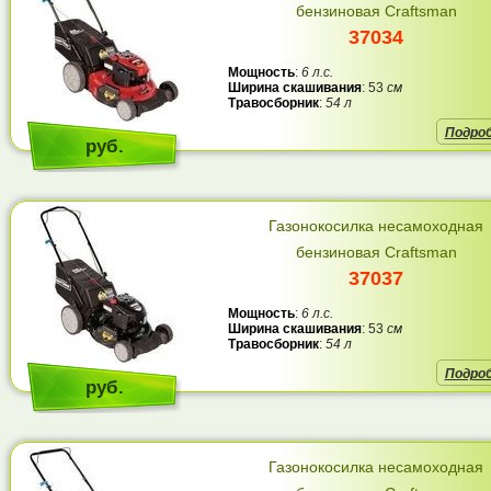
бензиновая Craftsman
37034
Мощность
:
6 л.с.
Ширина скашивания
: 53
см
Травосборник
:
54 л
Подро
руб.
Газонокосилка несамоходная
бензиновая Craftsman
37037
Мощность
:
6 л.с.
Ширина скашивания
: 53
см
Травосборник
:
54 л
Подро
руб.
Газонокосилка несамоходная