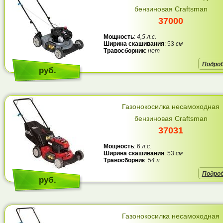
бензиновая Craftsman
37000
Мощность
:
4,5 л.с.
Ширина скашивания
: 53
см
Травосборник
:
нет
Подро
руб.
Газонокосилка несамоходная
бензиновая Craftsman
37031
Мощность
: 6
л.с.
Ширина скашивания
: 53
см
Травосборник
:
54 л
Подро
руб.
Газонокосилка несамоходная