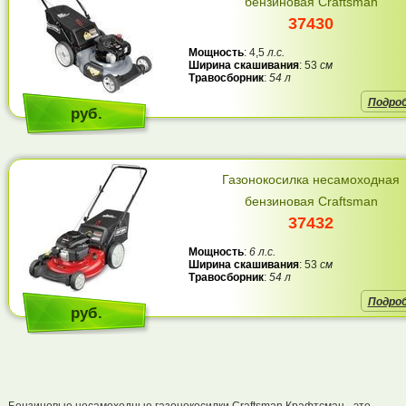
бензиновая Craftsman
37430
Мощность
: 4,5
л.с.
Ширина скашивания
: 53
см
Травосборник
:
54 л
Подро
руб.
Газонокосилка несамоходная
бензиновая Craftsman
37432
Мощность
:
6 л.с.
Ширина скашивания
: 53
см
Травосборник
:
54 л
Подро
руб.