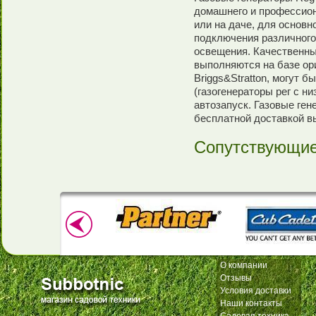
домашнего и профессион
или на даче, для основн
подключения различного
освещения. Качественные
выполняются на базе ори
Briggs&Stratton, могут
(газогенераторы рег с н
автозапуск. Газовые ген
бесплатной доставкой в
Сопутствующие
О компании
Отзывы
Условия доставки
Наши контакты