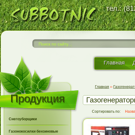
тел.: (8
Главная
Главная
››
Газогенера
Продукция
Газогенерато
Сортировать по:
Назв
Снегоуборщики
Газонокосилки бензиновые