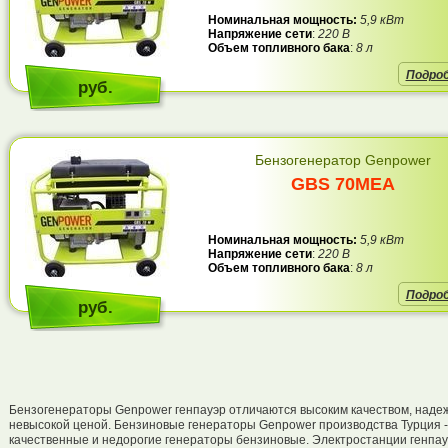
Номинальная мощность:
5,9 кВт
Напряжение сети
:
220 В
Объем топливного бака
:
8 л
Подро
руб.
Бензогенератор Genpower
GBS 70MEA
Номинальная мощность:
5,9 кВт
Напряжение сети
:
220 В
Объем топливного бака
:
8 л
Подро
руб.
Бензогенераторы Genpower генпауэр отличаются высоким качеством, наде
невысокой ценой. Бензиновые генераторы Genpower производства Турция -
качественные и недорогие генераторы бензиновые. Электростанции генпау