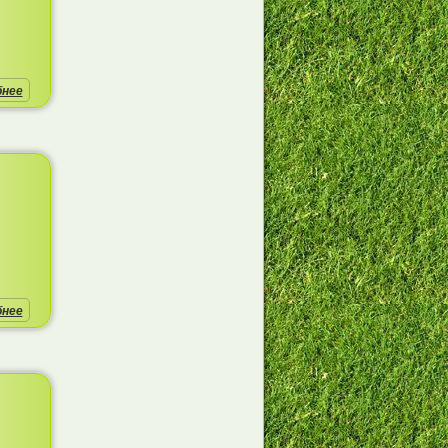
бнее
бнее