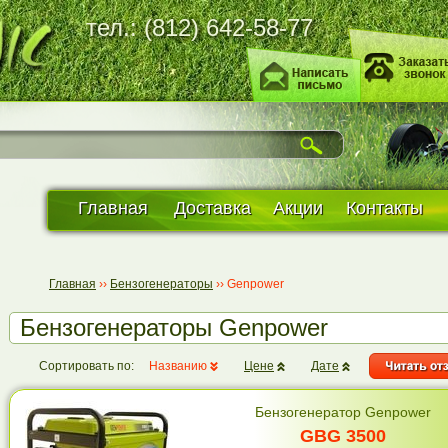
тел.: (812) 642-58-77
Главная
Доставка
Акции
Контакты
Главная
››
Бензогенераторы
››
Genpower
Бензогенераторы Genpower
Сортировать по:
Названию
Цене
Дате
Бензогенератор Genpower
GBG 3500