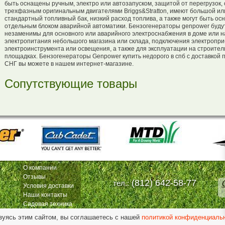
быть оснащены ручным, электро или автозапуском, защитой от перегрузок, 
трехфазным оригинальным двигателями Briggs&Stratton, имеют большой ил
стандартный топливный бак, низкий расход топлива, а также могут быть о
отдельным блоком аварийной автоматики. Бензогенераторы genpower буду
незаменимы для основного или аварийного электроснабжения в доме или н
электропитания небольшого магазина или склада, подключения электропри
электроинструмента или освещения, а также для эксплуатации на строите
площадках. Бензогенераторы Genpower купить недорого в спб с доставкой п
СНГ вы можете в нашем интернет-магазине.
Сопутствующие товары
О компании
Отзывы
(812) 642-58-77
тел.:
Условия доставки
Наши контакты
Садовая техника
зуясь этим сайтом, вы соглашаетесь с нашей
политикой конфиденциаль