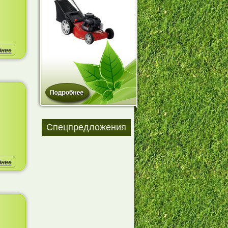
бнее
Спецпредложения
бнее