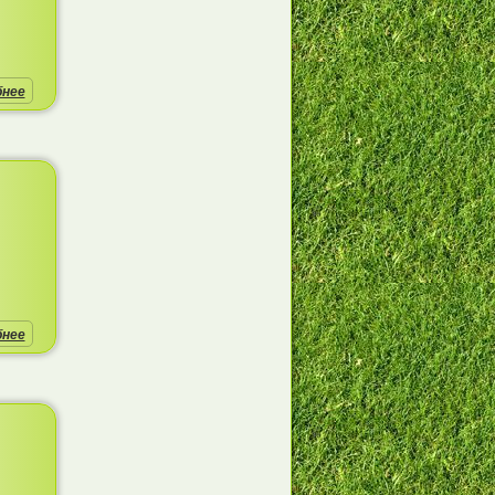
бнее
бнее