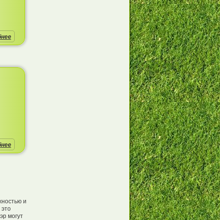
бнее
бнее
жностью и
 это
эр могут