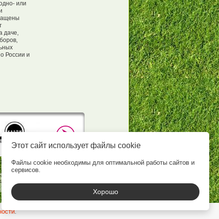
одно- или
и
снащены
т
а даче,
боров,
льных
о России и
Этот сайт использует файлы cookie
Файлы cookie необходимы для оптимальной работы сайтов и
сервисов.
Хорошо
ности
.