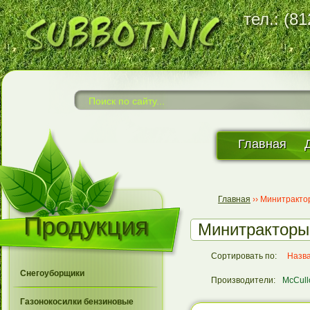
тел.: (8
Главная
Главная
››
Минитракто
Продукция
Минитракторы
Сортировать по:
Назв
Снегоуборщики
Производители:
McCull
Газонокосилки бензиновые