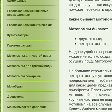
самоходные
создать на участке иску
поможет перекачать огр
Газонокосилки бензиновые
несамоходные
Какие бывают мотопо
Газонокосилки электрические
Мотопомпы бывают:
Культиваторы
двухтактные;
четырехтактные.
Газогенераторы
На даче удобнее первые
Мотопомпы для чистой воды
можете не только создат
осушить пруд. Мотопомп
Мотопомпы для грязной воды
На больших строительн
четырехтактную установ
Мотопомпы пожарные
предназначены, чтобы п
для каких целей предна
Мотобуры
приобрести. Пластиковая
мотопомпой перекачивать
Дровоколы
крупные частицы ее пов
мотопомп на все случаи 
Мойки высокого давления
Купить Warisco можно на