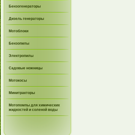
Бензогенераторы
Дизель генераторы
Мотоблоки
Бензопилы
Электропилы
Садовые ножницы
Мотокосы
Минитракторы
Мотопомпы для химических
жидкостей и соленой воды