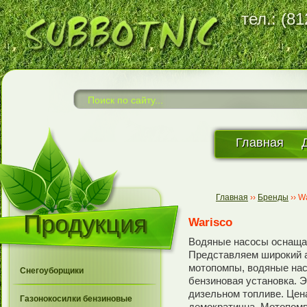
тел.: (8
Главная
Главная
››
Бренды
››
Wa
Продукция
Warisco
Водяные насосы оснаща
Представляем широкий а
мотопомпы, водяные нас
Снегоуборщики
бензиновая установка. 
дизельном топливе. Цен
Газонокосилки бензиновые
демократична. Мотопомп