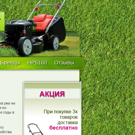
Бренды
HP5160
Отзывы
ов уже не
 по-
е годы в
го
ройства