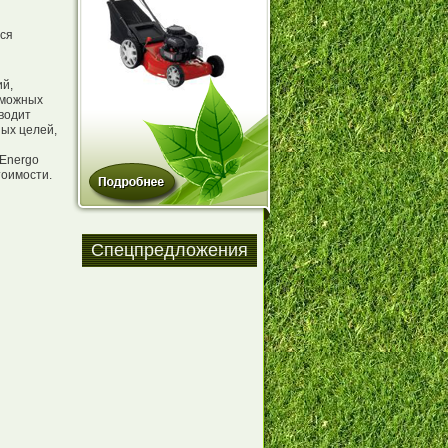
тся
й,
зможных
зводит
ых целей,
 Energo
тоимости.
Спецпредложения