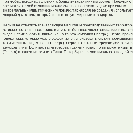
при любых погодных условиях, с большим гарантийным сроком. Продукцию
рассматриваемой компании можно смело использовать даже при самых
экстремальных климатических условиях, так как для ее создания используе
мощный двигатель, который соответствует мировым стандартам.
Нельзя не отметить впечатляющие масштабы производственных территори
которые позволяют ежегодно выпускать большое число генераторов всево
видов. Стоит обратить внимание на то, что компания Energo (Энерго) прои
генераторы, которые можно эффективно использовать как для промышленн
так и частным лицам. Цены Energo (Энерго) в Санкт-Петербурге достаточно
демократичны. Если вас заинтересовал данный товар, то вы можете купить
(Энерго) в нашем магазине в Санкт-Петербурге по максимально выгодной с