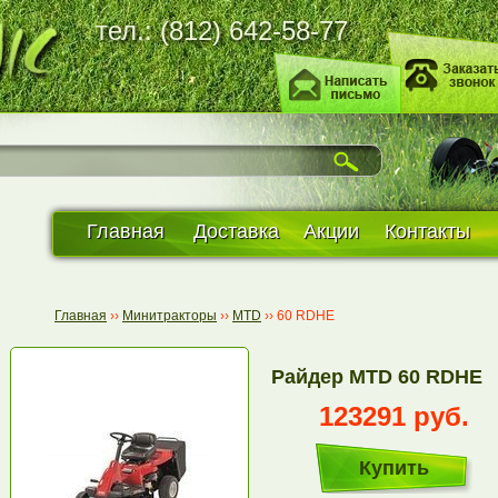
тел.: (812) 642-58-77
Главная
Доставка
Акции
Контакты
Главная
››
Минитракторы
››
MTD
››
60 RDHE
Райдер MTD 60 RDHE
123291 руб.
Купить