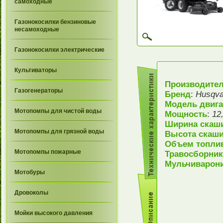
самоходные
Газонокосилки бензиновые
несамоходные
Газонокосилки электрические
Культиваторы
Производите
Газогенераторы
Бренд
:
Husqv
Модель двига
Мотопомпы для чистой воды
Мощность
:
12,
Ширина скаш
Мотопомпы для грязной воды
Высота скаши
Объем топлив
Мотопомпы пожарные
Травосборник
Мульчиварони
Мотобуры
Дровоколы
Мойки высокого давления