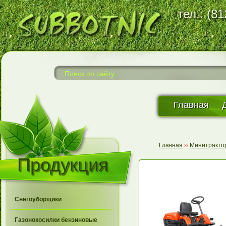
тел.: (8
Главная
Главная
››
Минитракто
Продукция
Снегоуборщики
Газонокосилки бензиновые