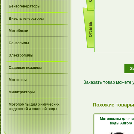
Бензогенераторы
Дизель генераторы
Мотоблоки
Бензопилы
Электропилы
Садовые ножницы
З
Мотокосы
Заказать товар можете
Минитракторы
Похожие товар
Мотопомпы для химических
жидкостей и соленой воды
Мотопомпы для чи
воды Aurora