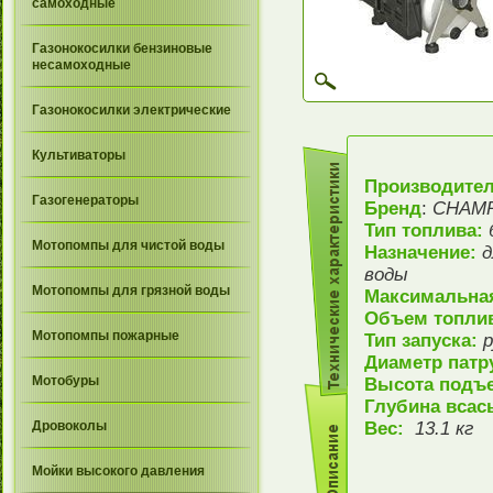
самоходные
Газонокосилки бензиновые
несамоходные
Газонокосилки электрические
Культиваторы
Производите
Газогенераторы
Бренд
:
CHAM
Тип топлива:
Мотопомпы для чистой воды
Назначение:
д
воды
Мотопомпы для грязной воды
Максимальна
Объем топлив
Мотопомпы пожарные
Тип запуска:
р
Диаметр патр
Мотобуры
Высота подъ
Глубина вса
Вес:
13.1 кг
Дровоколы
Мойки высокого давления