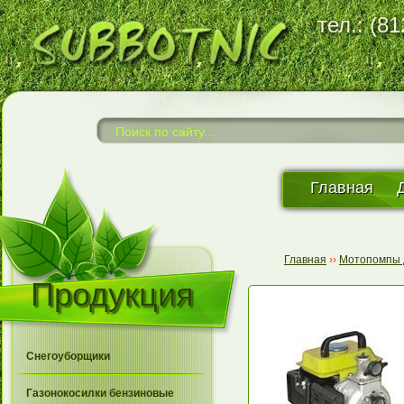
тел.: (8
Главная
Главная
››
Мотопомпы 
Продукция
Снегоуборщики
Газонокосилки бензиновые