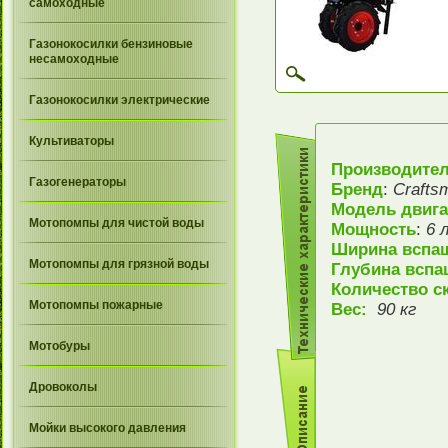
самоходные
Газонокосилки бензиновые
несамоходные
Газонокосилки электрические
Культиваторы
Производите
Газогенераторы
Бренд
:
Crafts
Модель двига
Мотопомпы для чистой воды
Мощность
:
6 л
Ширина вспа
Мотопомпы для грязной воды
Глубина вспа
Количество с
Мотопомпы пожарные
Вес:
90 кг
Мотобуры
Дровоколы
Мойки высокого давления