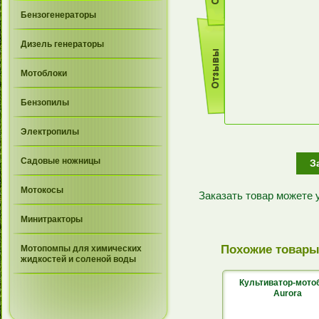
Бензогенераторы
Дизель генераторы
Мотоблоки
Бензопилы
Электропилы
Садовые ножницы
З
Мотокосы
Заказать товар можете
Минитракторы
Похожие товар
Мотопомпы для химических
жидкостей и соленой воды
Культиватор-мото
Aurora