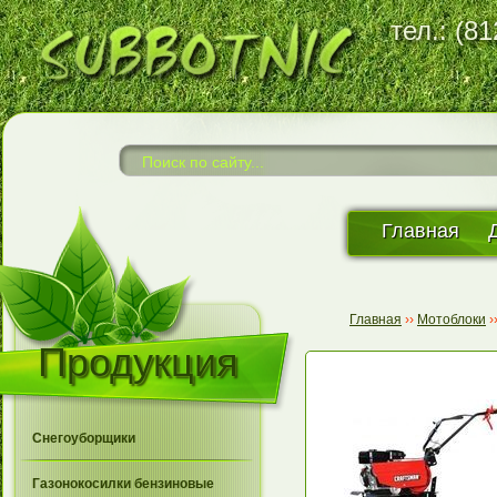
тел.: (8
Главная
Главная
››
Мотоблоки
›
Продукция
Снегоуборщики
Газонокосилки бензиновые