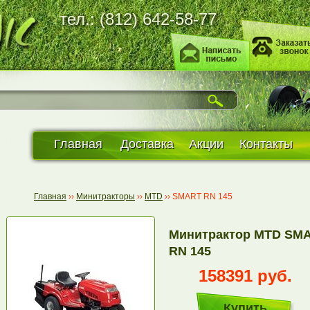
тел.: (812) 642-58-77
Главная
Доставка
Акции
Контакты
Главная
››
Минитракторы
››
MTD
››
SMART RN 145
Минитрактор MTD SM
RN 145
158391 руб.
Купить