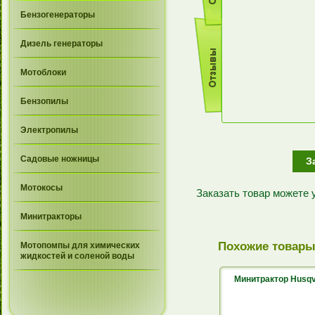
Бензогенераторы
Дизель генераторы
Мотоблоки
Бензопилы
Электропилы
Садовые ножницы
З
Мотокосы
Заказать товар можете
Минитракторы
Похожие товар
Мотопомпы для химических
жидкостей и соленой воды
Минитрактор Husq