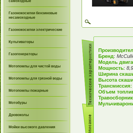
самоходные
Газонокосилки бензиновые
несамоходные
Газонокосилки электрические
Культиваторы
Производите
Газогенераторы
Бренд
:
McCull
Модель двига
Мотопомпы для чистой воды
Мощность
:
8,
Ширина скаш
Мотопомпы для грязной воды
Высота скаши
Трансмиссия
Мотопомпы пожарные
Объем топлив
Травосборник
Мотобуры
Мульчиварони
Дровоколы
Мойки высокого давления