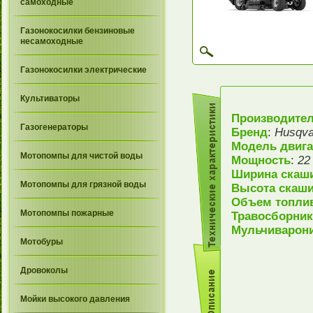
самоходные
Газонокосилки бензиновые
несамоходные
Газонокосилки электрические
Культиваторы
Производите
Газогенераторы
Бренд
:
Husqv
Модель двига
Мотопомпы для чистой воды
Мощность
:
22
Ширина скаш
Мотопомпы для грязной воды
Высота скаши
Объем топлив
Мотопомпы пожарные
Травосборник
Мульчиварони
Мотобуры
Дровоколы
Мойки высокого давления