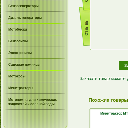
Бензогенераторы
Дизель генераторы
Мотоблоки
Бензопилы
Электропилы
Садовые ножницы
З
Мотокосы
Заказать товар можете
Минитракторы
Похожие товар
Мотопомпы для химических
жидкостей и соленой воды
Минитрактор M