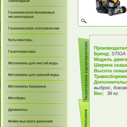
самоходные
Газонокосилки бензиновые
несамоходные
Газонокосилки электрические
Культиваторы
Производите
Газогенераторы
Бренд
:
STIGA
Модель двига
Мотопомпы для чистой воды
Ширина скаш
Высота
скаши
Мотопомпы для грязной воды
Травосборни
Дополнитель
Мотопомпы пожарные
выброс, боков
Вес:
39 кг
Мотобуры
Дровоколы
Мойки высокого давления