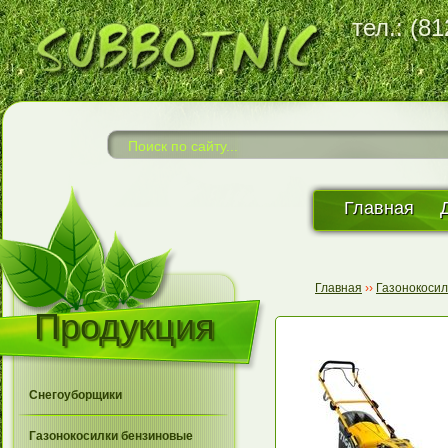
тел.: (8
Главная
Главная
››
Газонокоси
Продукция
Снегоуборщики
Газонокосилки бензиновые