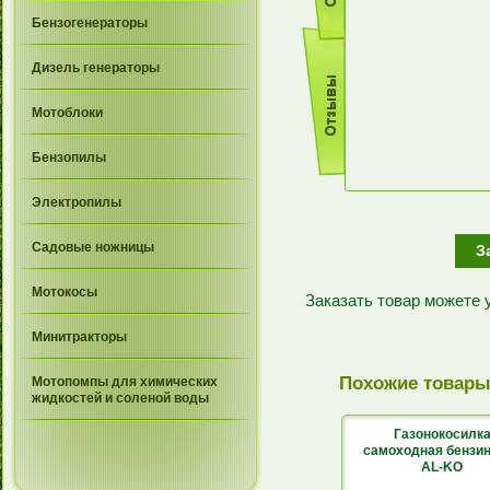
Бензогенераторы
Дизель генераторы
Мотоблоки
Бензопилы
Электропилы
Садовые ножницы
З
Мотокосы
Заказать товар можете
Минитракторы
Похожие товар
Мотопомпы для химических
жидкостей и соленой воды
Газонокосилк
самоходная бензи
AL-KO