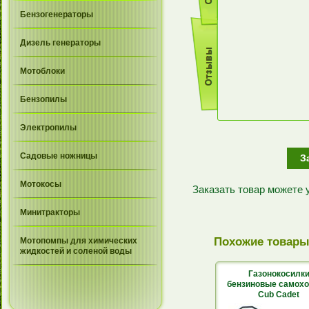
Бензогенераторы
Дизель генераторы
Мотоблоки
Бензопилы
Электропилы
Садовые ножницы
З
Мотокосы
Заказать товар можете
Минитракторы
Похожие товар
Мотопомпы для химических
жидкостей и соленой воды
Газонокосилк
бензиновые самох
Cub Cadet