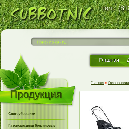
тел.: (8
Главная
Главная
››
Газонокоси
Продукция
Снегоуборщики
Газонокосилки бензиновые