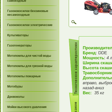
самоходные
Газонокосилки бензиновые
несамоходные
Газонокосилки электрические
Культиваторы
Газогенераторы
Производите
Бренд
: DDE
Мотопомпы для чистой воды
Мощность
:
4 л
Ширина скаш
Мотопомпы для грязной воды
Высота
скаши
Травосборни
Мотопомпы пожарные
Дополнитель
вправо, выбро
Мотобуры
назад-вниз
Вес:
35 кг
Дровоколы
Мойки высокого давления