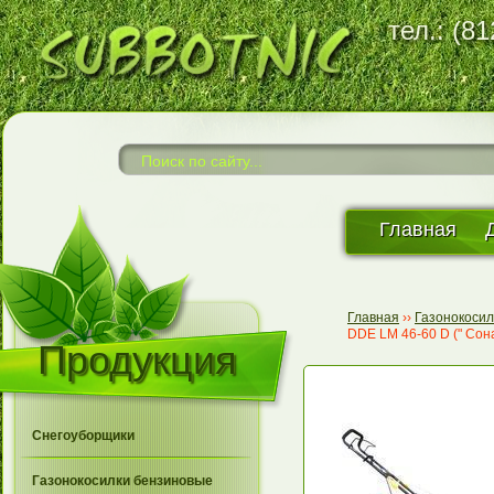
тел.: (8
Главная
Главная
››
Газонокоси
DDE LM 46-60 D (" Сонат
Продукция
Снегоуборщики
Газонокосилки бензиновые