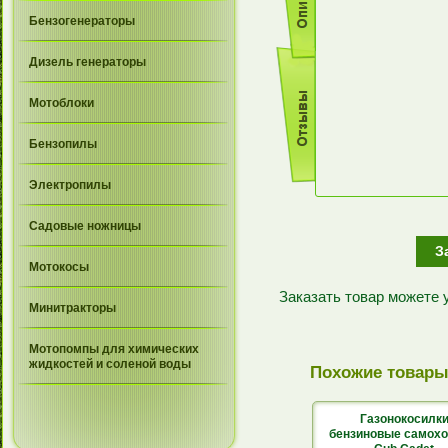
Бензогенераторы
Дизель генераторы
Мотоблоки
Бензопилы
Электропилы
Садовые ножницы
З
Мотокосы
Заказать товар можете
Минитракторы
Мотопомпы для химических
жидкостей и соленой воды
Похожие товар
Газонокосилк
бензиновые самох