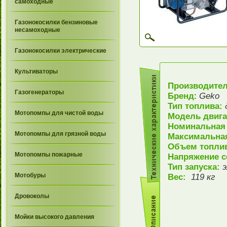
самоходные
Газонокосилки бензиновые
несамоходные
Газонокосилки электрические
Культиваторы
Производите
Газогенераторы
Бренд
:
Geko
Тип топлива:
Мотопомпы для чистой воды
Модель двиг
Номинальная
Мотопомпы для грязной воды
Максимальна
Объем топлив
Мотопомпы пожарные
Напряжение с
Тип запуска:
Мотобуры
Вес:
119 кг
Дровоколы
Мойки высокого давления