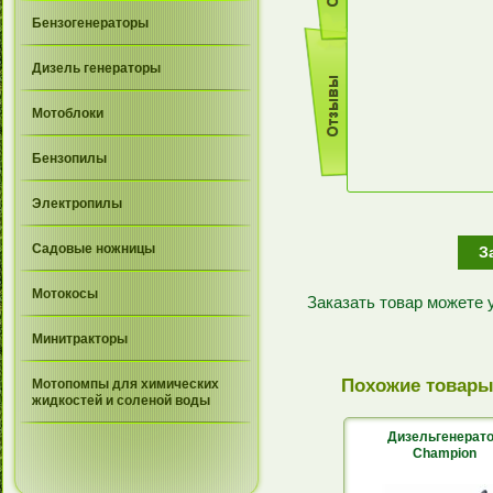
Бензогенераторы
Дизель генераторы
Мотоблоки
Бензопилы
Электропилы
Садовые ножницы
З
Мотокосы
Заказать товар можете
Минитракторы
Похожие товар
Мотопомпы для химических
жидкостей и соленой воды
Дизельгенерат
Champion