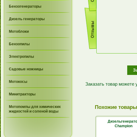
Бензогенераторы
Дизель генераторы
Мотоблоки
Бензопилы
Электропилы
Садовые ножницы
З
Мотокосы
Заказать товар можете
Минитракторы
Похожие товар
Мотопомпы для химических
жидкостей и соленой воды
Дизельгенерат
Champion