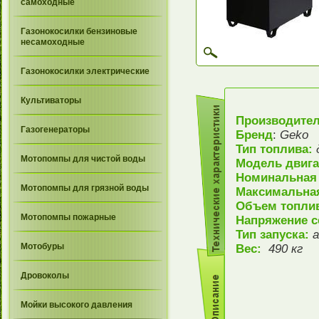
самоходные
Газонокосилки бензиновые
несамоходные
Газонокосилки электрические
Культиваторы
Производите
Газогенераторы
Бренд
:
Geko
Тип топлива:
Мотопомпы для чистой воды
Модель двиг
Номинальная
Мотопомпы для грязной воды
Максимальна
Объем топлив
Мотопомпы пожарные
Напряжение с
Тип запуска:
Мотобуры
Вес:
490 кг
Дровоколы
Мойки высокого давления