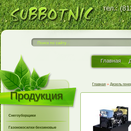
тел.: (8
Главная
Главная
››
Дизель ген
Продукция
Снегоуборщики
Газонокосилки бензиновые