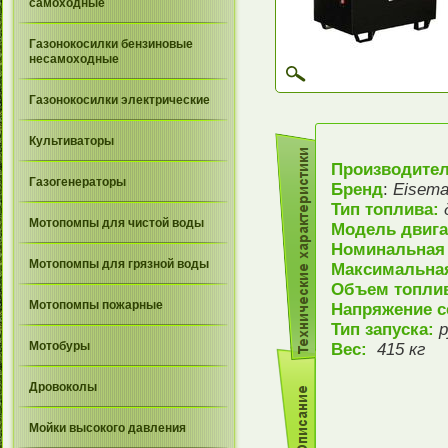
самоходные
Газонокосилки бензиновые
несамоходные
Газонокосилки электрические
Культиваторы
Производите
Газогенераторы
Бренд
:
Eisem
Тип топлива:
Мотопомпы для чистой воды
Модель двиг
Номинальная
Мотопомпы для грязной воды
Максимальна
Объем топлив
Мотопомпы пожарные
Напряжение с
Тип запуска:
р
Мотобуры
Вес:
415 кг
Дровоколы
Мойки высокого давления