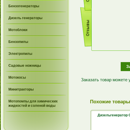
Бензогенераторы
Дизель генераторы
Мотоблоки
Бензопилы
Электропилы
Садовые ножницы
З
Мотокосы
Заказать товар можете
Минитракторы
Похожие товар
Мотопомпы для химических
жидкостей и соленой воды
Дизельгенератор 