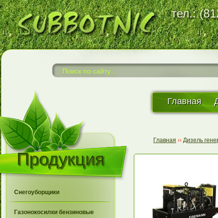
тел.: (8
Главная
Главная
››
Дизель ген
Продукция
Снегоуборщики
Газонокосилки бензиновые