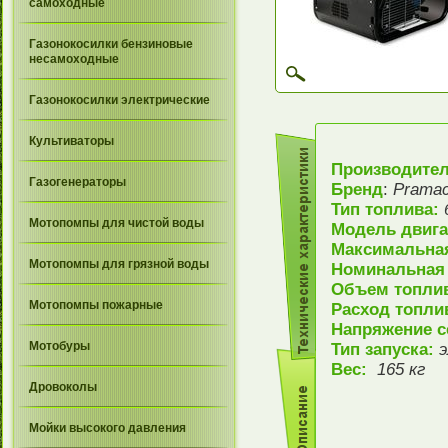
самоходные
Газонокосилки бензиновые
несамоходные
Газонокосилки электрические
Культиваторы
Производите
Газогенераторы
Бренд
:
Prama
Тип топлива:
Мотопомпы для чистой воды
Модель двиг
Максимальна
Мотопомпы для грязной воды
Номинальная
Объем топлив
Мотопомпы пожарные
Расход топли
Напряжение с
Мотобуры
Тип запуска:
э
Вес:
165 кг
Дровоколы
Мойки высокого давления