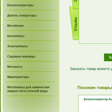
Бензогенераторы
Дизель генераторы
Мотоблоки
Бензопилы
Электропилы
Садовые ножницы
З
Мотокосы
Заказать товар можете
Минитракторы
Похожие товар
Мотопомпы для химических
жидкостей и соленой воды
Бензогенератор Au