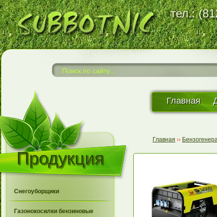
тел.: (8
Главная
Главная
››
Бензогенер
Продукция
Снегоуборщики
Газонокосилки бензиновые