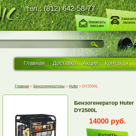
тел.: (812) 642-58-77
Главная
Доставка
Акции
Контакты
Главная
››
Бензогенераторы
››
Huter
››
DY2500L
Бензогенератор Huter
DY2500L
14000 руб.
Купить