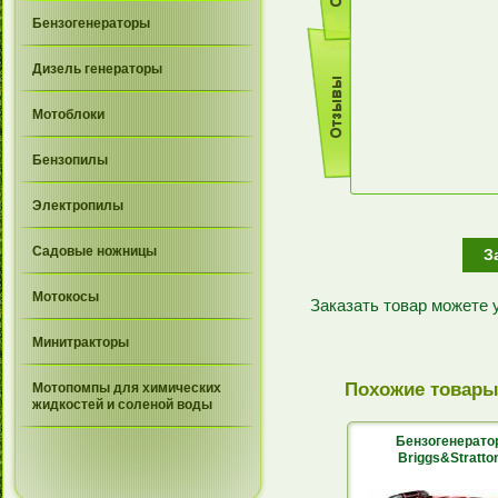
Бензогенераторы
Дизель генераторы
Мотоблоки
Бензопилы
Электропилы
Садовые ножницы
З
Мотокосы
Заказать товар можете
Минитракторы
Похожие товар
Мотопомпы для химических
жидкостей и соленой воды
Бензогенерато
Briggs&Stratto