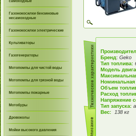
самоходные
Газонокосилки бензиновые
несамоходные
Газонокосилки электрические
Культиваторы
Производите
Газогенераторы
Бренд
:
Geko
Тип топлива:
Мотопомпы для чистой воды
Модель двиг
Максимальна
Мотопомпы для грязной воды
Номинальная
Объем топлив
Мотопомпы пожарные
Расход топли
Напряжение с
Мотобуры
Тип запуска:
а
Вес:
138 кг
Дровоколы
Мойки высокого давления