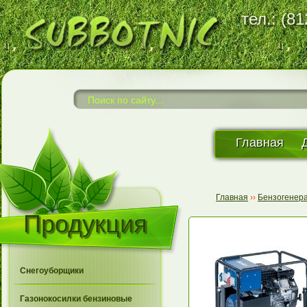
тел.: (8
Главная
Главная
››
Бензогенер
Продукция
Снегоуборщики
Газонокосилки бензиновые