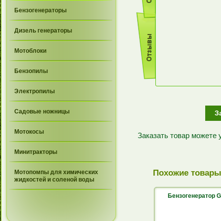
Бензогенераторы
Дизель генераторы
Мотоблоки
Бензопилы
Электропилы
Садовые ножницы
З
Мотокосы
Заказать товар можете
Минитракторы
Похожие товар
Мотопомпы для химических
жидкостей и соленой воды
Бензогенератор 