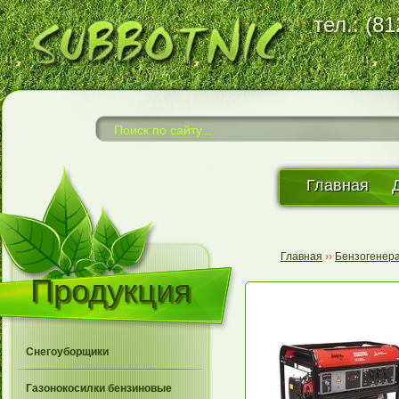
тел.: (8
Главная
Главная
››
Бензогенер
Продукция
Снегоуборщики
Газонокосилки бензиновые