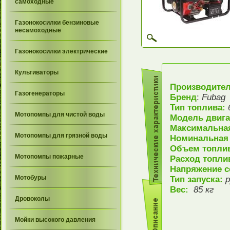
самоходные
Газонокосилки бензиновые
несамоходные
Газонокосилки электрические
Культиваторы
Производите
Газогенераторы
Бренд
:
Fubag
Тип топлива:
Мотопомпы для чистой воды
Модель двиг
Максимальна
Мотопомпы для грязной воды
Номинальная
Объем топлив
Мотопомпы пожарные
Расход топли
Напряжение с
Мотобуры
Тип запуска:
р
Вес:
85 кг
Дровоколы
Мойки высокого давления