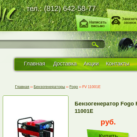
тел.: (812) 642-58-77
Главная
Доставка
Акции
Контакты
Главная
››
Бензогенераторы
››
Fogo
››
FV 11001E
Бензогенератор Fogo 
11001E
руб.
Купить