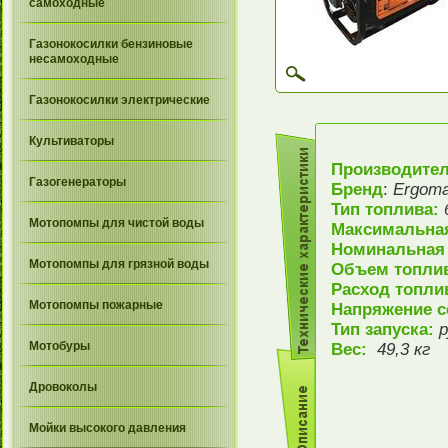
самоходные
Газонокосилки бензиновые
несамоходные
Газонокосилки электрические
Культиваторы
Производите
Газогенераторы
Бренд
:
Ergom
Тип топлива:
Мотопомпы для чистой воды
Максимальна
Номинальная
Мотопомпы для грязной воды
Объем топлив
Расход топли
Мотопомпы пожарные
Напряжение с
Тип запуска:
р
Мотобуры
Вес:
49,3 кг
Дровоколы
Мойки высокого давления