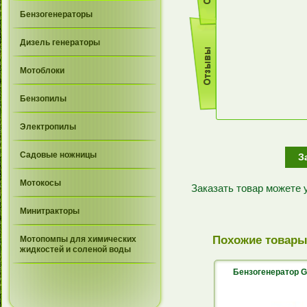
Бензогенераторы
Дизель генераторы
Мотоблоки
Бензопилы
Электропилы
Садовые ножницы
З
Мотокосы
Заказать товар можете
Минитракторы
Похожие товар
Мотопомпы для химических
жидкостей и соленой воды
Бензогенератор 