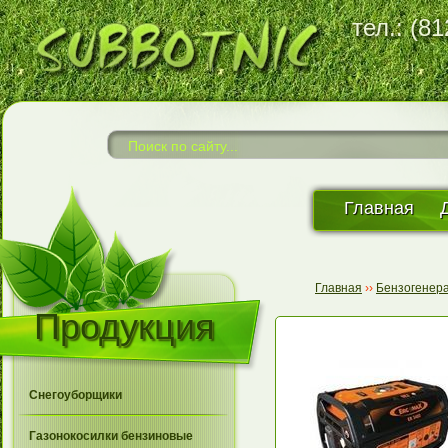
тел.: (8
Главная
Главная
››
Бензогенер
Продукция
Снегоуборщики
Газонокосилки бензиновые